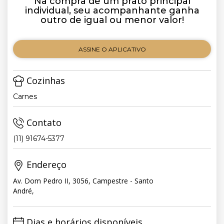
Na compra de um prato principal
individual, seu acompanhante ganha
outro de igual ou menor valor!
ASSINE O APLICATIVO
Cozinhas
Carnes
Contato
(11) 91674-5377
Endereço
Av. Dom Pedro II, 3056, Campestre - Santo
André,
Dias e horários disponíveis