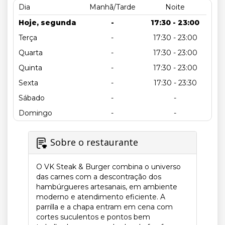
Dia
Manhã/Tarde
Noite
Hoje, segunda
-
17:30 - 23:00
Terça
-
17:30 - 23:00
Quarta
-
17:30 - 23:00
Quinta
-
17:30 - 23:00
Sexta
-
17:30 - 23:30
Sábado
-
-
Domingo
-
-
Sobre o restaurante
O VK Steak & Burger combina o universo
das carnes com a descontração dos
hambúrgueres artesanais, em ambiente
moderno e atendimento eficiente. A
parrilla e a chapa entram em cena com
cortes suculentos e pontos bem