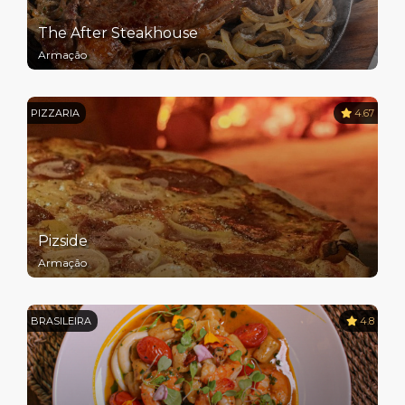
The After Steakhouse
Armação
PIZZARIA
4.67
Pizside
Armação
BRASILEIRA
4.8