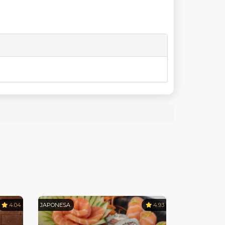
4.04
JAPONESA
4.93