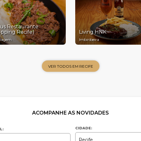
lus Restaurante
pping Recife)
Living HNK
Viagem
Imbiribeira
VER TODOS EM RECIFE
ACOMPANHE AS NOVIDADES
CIDADE:
L: