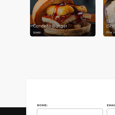
Skil
Conceito Burger
(Sho
Ipsep
Boa 
NOME:
EMAI