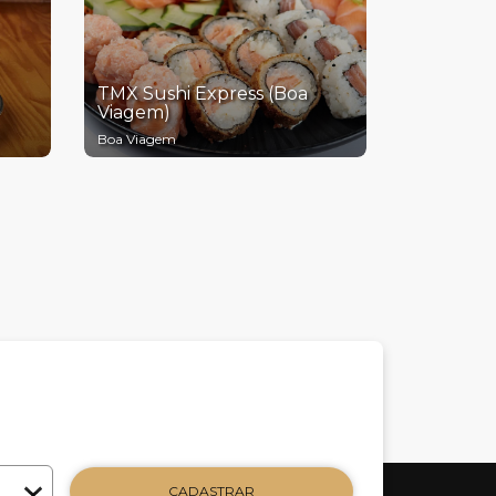
TMX Sushi Express (Boa
Viagem)
Boa Viagem
CADASTRAR