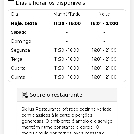
Dias e horários disponíveis
Dia
Manhã/Tarde
Noite
Hoje, sexta
11:30 - 16:00
16:01 - 21:00
Sábado
-
-
Domingo
-
-
Segunda
11:30 - 16:00
16:01 - 21:00
Terça
11:30 - 16:00
16:01 - 21:00
Quarta
11:30 - 16:00
16:01 - 21:00
Quinta
11:30 - 16:00
16:01 - 21:00
Sobre o restaurante
Skillus Restaurante oferece cozinha variada
com clássicos à la carte e porções
generosas. O ambiente é amplo e o serviço
mantém ritmo constante e cordial. O
menu circula por carnes, aves, massas e