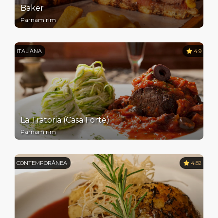
Baker
Parnamirim
ITALIANA
4.9
La Tratoria (Casa Forte)
Parnamirim
CONTEMPORÂNEA
4.82