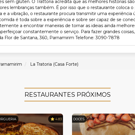
s sem glúten. O Trattoria acredita que as melhores histórias s
hores lembranças também. É por isso que o restaurante coloca 
a e a vibração, o restaurante procura transmitir uma experiência
a comida é toda sobre a experiência e sobre ser capaz de se co
ntemente a encontrar maneiras de tornar as ideias ainda melhores
 aperfeiçoar constantemente o serviço. Para fazer grandes coisas,
ida Flor de Santana, 360, Parnamirim Telefone: 3090-7878
arnamirim
La Tratoria (Casa Forte)
RESTAURANTES PRÓXIMOS
RGUERIA
4.83
DOCES