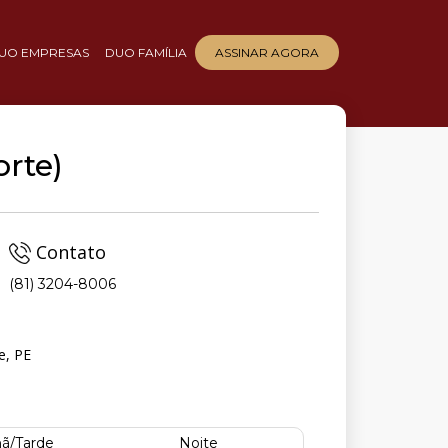
UO EMPRESAS
DUO FAMÍLIA
ASSINAR AGORA
orte)
Contato
(81) 3204-8006
e, PE
ã/Tarde
Noite