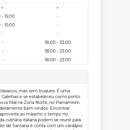
-
-
 - 15:00
-
 - 15:00
-
-
-
-
18:00 - 23:00
-
18:00 - 23:00
-
18:00 - 23:00
 clássicos, mas sem truques. É uma
de Galinhas e se estabeleceu como ponto
ova filial na Zona Norte, no Parnamirim.
adeiramente bem-vindos. Encontrar
ocê aproveite ao máximo o tempo no
 culinária italiana podem se reunir para
a Flor de Santana e conta com um cardápio