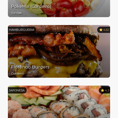
PokeMix (Cordeiro)
Torrões
HAMBURGUERIA
4.62
Florêncio Burgers
Cordeiro
JAPONESA
4.3