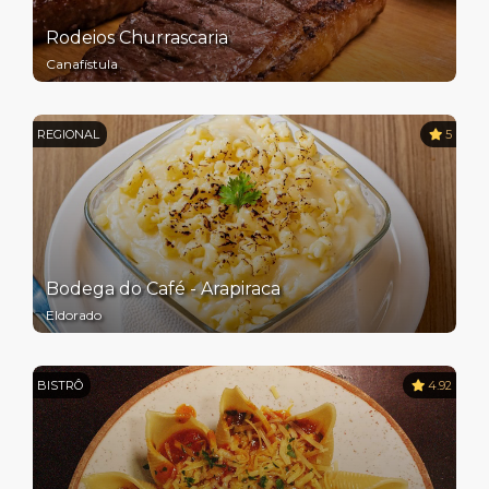
Rodeios Churrascaria
Canafístula
REGIONAL
5
Bodega do Café - Arapiraca
Eldorado
BISTRÔ
4.92