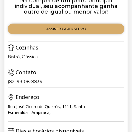
Na compra de um prato principal
individual, seu acompanhante ganha
outro de igual ou menor valor!
ASSINE O APLICATIVO
Cozinhas
Bistrô, Clássica
Contato
(82) 99108-8836
Endereço
Rua José Cícero de Queirós, 1111, Santa
Esmeralda - Arapiraca,
Dias e horários disponíveis