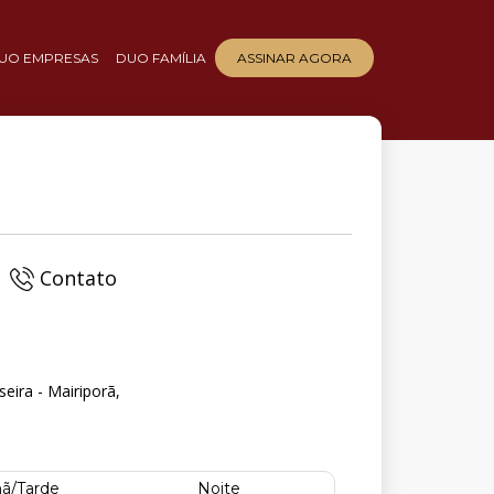
UO EMPRESAS
DUO FAMÍLIA
ASSINAR AGORA
Contato
eira - Mairiporã,
ã/Tarde
Noite