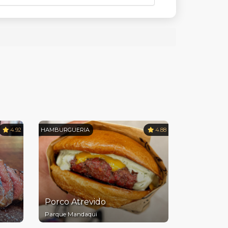
4.92
HAMBURGUERIA
4.88
Porco Atrevido
Parque Mandaqui