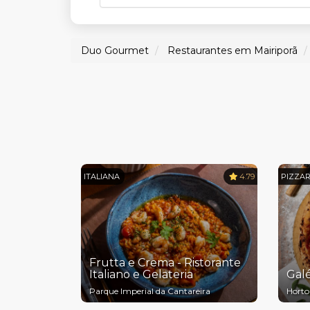
Duo Gourmet
Restaurantes em Mairiporã
ITALIANA
4.79
PIZZAR
Frutta e Crema - Ristorante
Italiano e Gelateria
Galé
Parque Imperial da Cantareira
Horto 