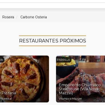
Roseira
Carbone Osteria
RESTAURANTES PRÓXIMOS
IA
PARRILLA
Empório do Churrasco
Stekhouse (Vila Nova
 Pizzaria
Mazzei)
Florestal
Vila Nova Mazzei