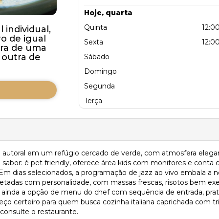
Hoje, quarta
Quinta
12:00
individual,
 de igual
Sexta
12:00
pra de uma
outra de
Sábado
Domingo
Segunda
Terça
ana autoral em um refúgio cercado de verde, com atmosfera ele
sabor: é pet friendly, oferece área kids com monitores e conta 
 Em dias selecionados, a programação de jazz ao vivo embala a no
erpretadas com personalidade, com massas frescas, risotos bem ex
 ainda a opção de menu do chef com sequência de entrada, prat
reço certeiro para quem busca cozinha italiana caprichada com tr
 consulte o restaurante.