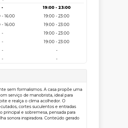
-
19:00 - 23:00
 - 16:00
19:00 - 23:00
 - 16:00
19:00 - 23:00
-
19:00 - 23:00
-
19:00 - 23:00
-
-
-
-
gante sem formalismos. A casa propõe uma
com serviço de manobrista, ideal para
ite e realça o clima acolhedor. O
ecutados, cortes suculentos e entradas
o principal e sobremesa, pensada para
ilha sonora inspiradora. Conteúdo gerado