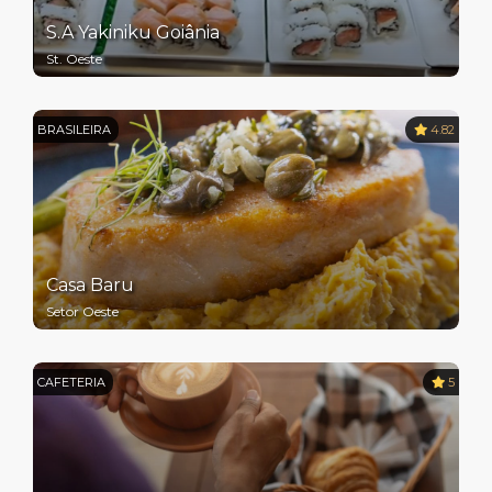
S.A Yakiniku Goiânia
St. Oeste
BRASILEIRA
4.82
Casa Baru
Setor Oeste
CAFETERIA
5