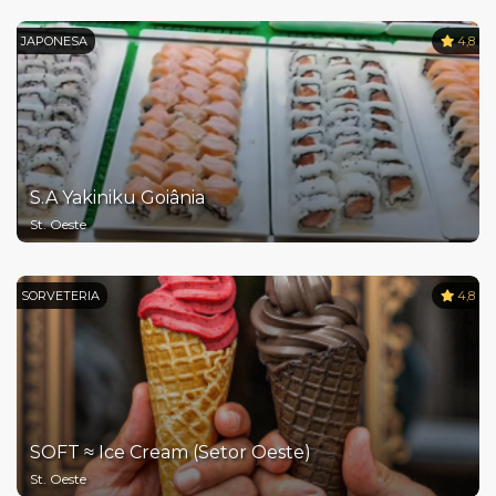
JAPONESA
4,8
S.A Yakiniku Goiânia
St. Oeste
SORVETERIA
4,8
SOFT ≈ Ice Cream (Setor Oeste)
St. Oeste