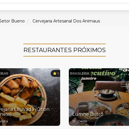
Setor Bueno
Cervejaria Artesanal Dos Animaus
RESTAURANTES PRÓXIMOS
OBAR
5
BRASILEIRA
ejaria Louvada (Órion
ness)
Lumne Bistrô
rista
St. Oeste