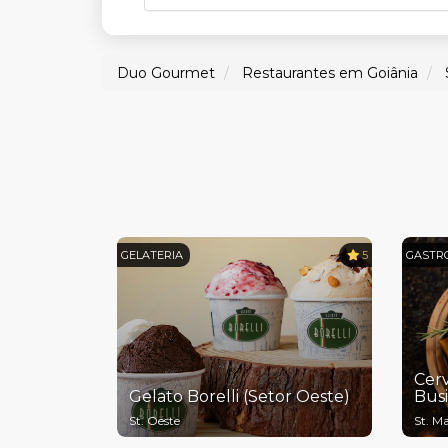
Duo Gourmet
Restaurantes em Goiânia
GELATERIA
5
GASTR
Cerv
Gelato Borelli (Setor Oeste)
Busi
St. Oeste
St. Ma