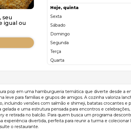
Hoje, quinta
Sexta
, seu
 igual ou
Sábado
Domingo
Segunda
Terça
Quarta
ultura pop em uma hamburgueria temática que diverte desde a e
ma leve para famílias e grupos de amigos. A cozinha valoriza lan
ico, incluindo versões com salmão e shimeji, batatas crocantes e
eja gelada e uma estrutura pensada para encontros e celebrações
ery e retirada no balcão. Para quem busca um programa descontr
experiência divertida, perfeita para reunir a turma e colecio
sulte o restaurante.