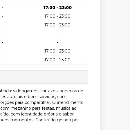
-
17:00 - 23:00
-
17:00 - 23:00
-
17:00 - 23:00
-
-
-
-
-
17:00 - 23:00
-
17:00 - 23:00
ntrada: videogames, cartazes, bonecos de
ches autorais e bem servidos, com
 porções para compartilhar. O atendimento
, com mezanino para festas, música ao
aído, com identidade própria e sabor
nar bons momentos. Conteúdo gerado por