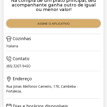
Na compra de um prato principal, seu
acompanhante ganha outro de igual
ou menor valor!
ASSINE O APLICATIVO
Cozinhas
Italiana
Contato
(85) 3267-9450
Endereço
Rua Jonas Ildefonso Carneiro, 170, Cambeba -
Fortaleza,
Dias e horários disponíveis