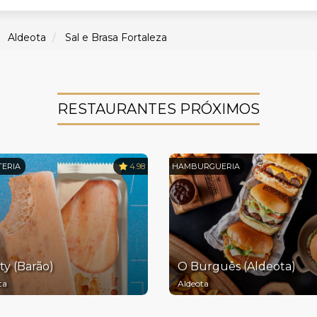
Aldeota
Sal e Brasa Fortaleza
RESTAURANTES PRÓXIMOS
TERIA
4.98
HAMBURGUERIA
ty (Barão)
O Burguês (Aldeota)
ta
Aldeota