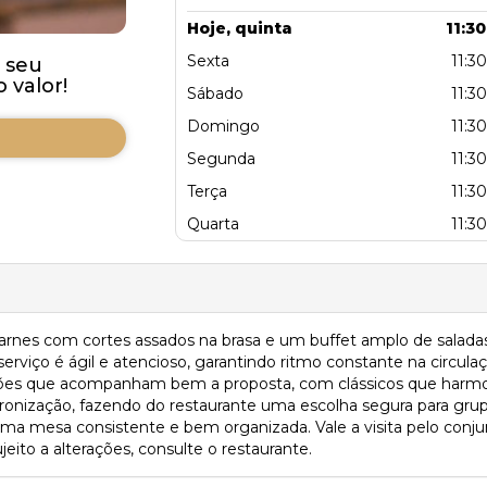
Hoje, quinta
11:30
Sexta
11:30
 seu
valor!
Sábado
11:30
Domingo
11:30
Segunda
11:30
Terça
11:30
Quarta
11:30
e carnes com cortes assados na brasa e um buffet amplo de sala
rviço é ágil e atencioso, garantindo ritmo constante na circula
opções que acompanham bem a proposta, com clássicos que harmo
dronização, fazendo do restaurante uma escolha segura para gru
ma mesa consistente e bem organizada. Vale a visita pelo conjunt
eito a alterações, consulte o restaurante.