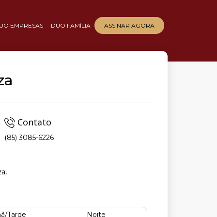
UO EMPRESAS
DUO FAMÍLIA
ASSINAR AGORA
za
Contato
(85) 3085-6226
za,
ã/Tarde
Noite