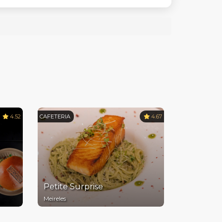
4.52
CAFETERIA
4.67
Petite Surprise
Meireles