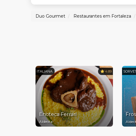
Duo Gourmet
Restaurantes em Fortaleza
ITALIANA
4.89
SORVE
Enoteca Ferrari
Fros
Aldeota
Aldeo