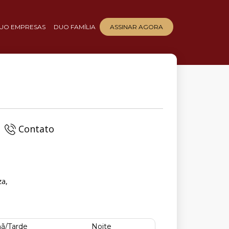
UO EMPRESAS
DUO FAMÍLIA
ASSINAR AGORA
Contato
za,
ã/Tarde
Noite