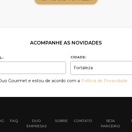
ACOMPANHE AS NOVIDADES
CIDADE:
L:
a Duo Gourmet e estou de acordo com a
Política de Privacidade
OG
FAQ
DUO
SOBRE
CONTATO
SEJA
EMPRESAS
PARCEIRO