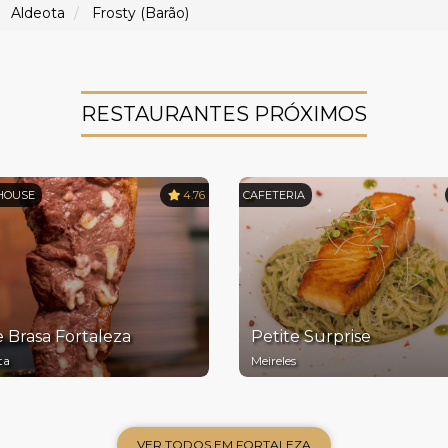
Aldeota
Frosty (Barão)
RESTAURANTES PRÓXIMOS
HOUSE
4.76
CAFETERIA
e Brasa Fortaleza
Petite Surprise
ta
Meireles
VER TODOS EM FORTALEZA