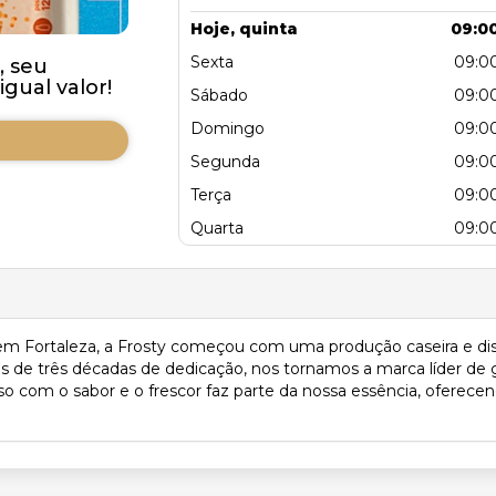
Hoje, quinta
09:00
Sexta
09:00
, seu
ual valor!
Sábado
09:00
Domingo
09:00
Segunda
09:00
Terça
09:00
Quarta
09:00
em Fortaleza, a Frosty começou com uma produção caseira e dist
is de três décadas de dedicação, nos tornamos a marca líder de
o com o sabor e o frescor faz parte da nossa essência, oferecen