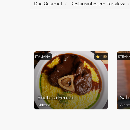
Duo Gourmet
Restaurantes em Fortaleza
ITALIANA
4.89
STEAK
Enoteca Ferrari
Sal 
Aldeota
Aldeo