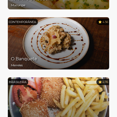
Mucuripe
CONTEMPORÂNEA
4.56
O Banquete
Meireles
BRASILEIRA
4.76