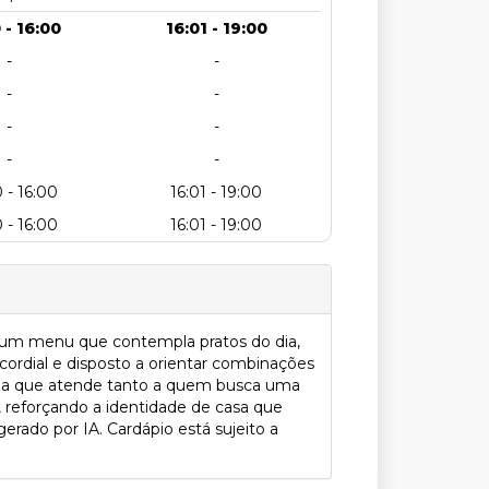
 - 16:00
16:01 - 19:00
-
-
-
-
-
-
-
-
 - 16:00
16:01 - 19:00
 - 16:00
16:01 - 19:00
m um menu que contempla pratos do dia,
cordial e disposto a orientar combinações
ncia que atende tanto a quem busca uma
 reforçando a identidade de casa que
gerado por IA. Cardápio está sujeito a