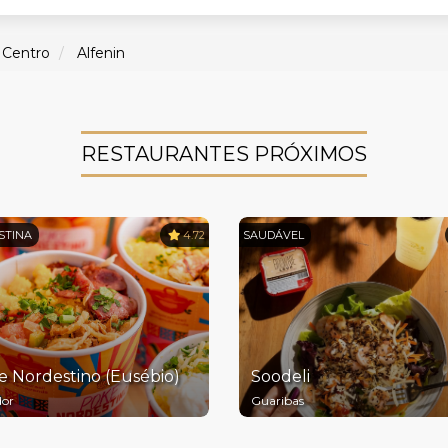
Centro
Alfenin
RESTAURANTES PRÓXIMOS
STINA
4.72
SAUDÁVEL
e Nordestino (Eusébio)
Soodeli
or
Guaribas