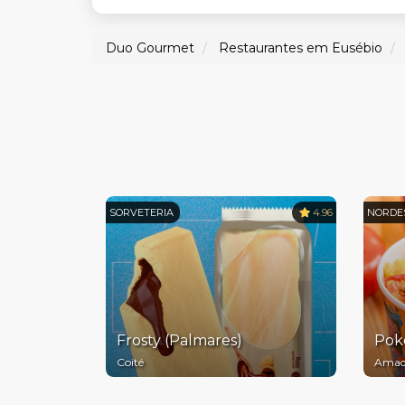
Duo Gourmet
Restaurantes em Eusébio
SORVETERIA
4.96
NORDE
Frosty (Palmares)
Pok
Coité
Amad