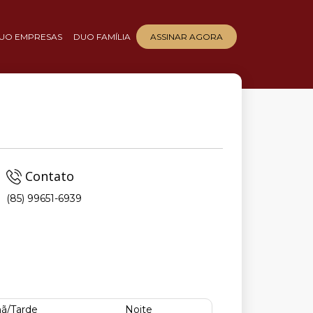
UO EMPRESAS
DUO FAMÍLIA
ASSINAR AGORA
Contato
(85) 99651-6939
ã/Tarde
Noite