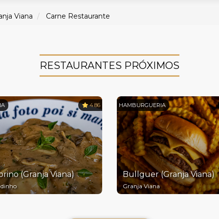
anja Viana
Carne Restaurante
RESTAURANTES PRÓXIMOS
NA
4.86
HAMBURGUERIA
rino (Granja Viana)
Bullguer (Granja Viana)
dinho
Granja Viana