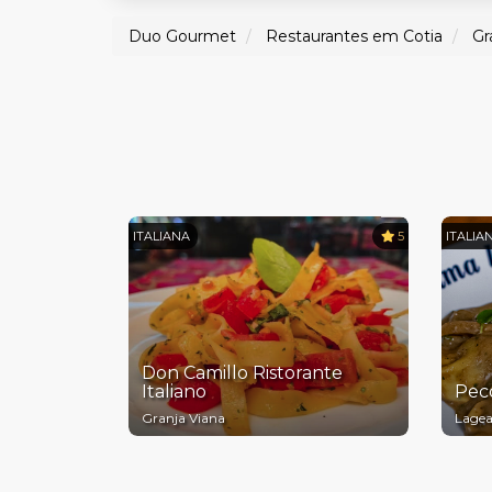
Duo Gourmet
Restaurantes em Cotia
Gr
ITALIANA
5
ITALIA
Don Camillo Ristorante
Italiano
Peco
Granja Viana
Lagea