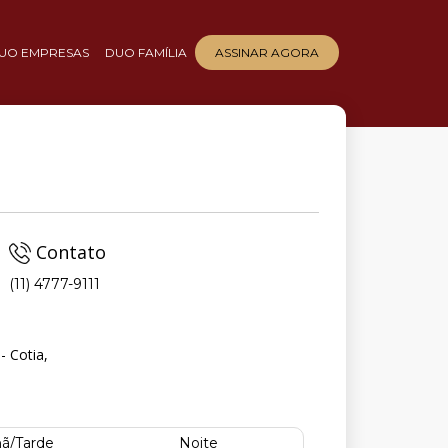
UO EMPRESAS
DUO FAMÍLIA
ASSINAR AGORA
Contato
(11) 4777-9111
- Cotia,
ã/Tarde
Noite