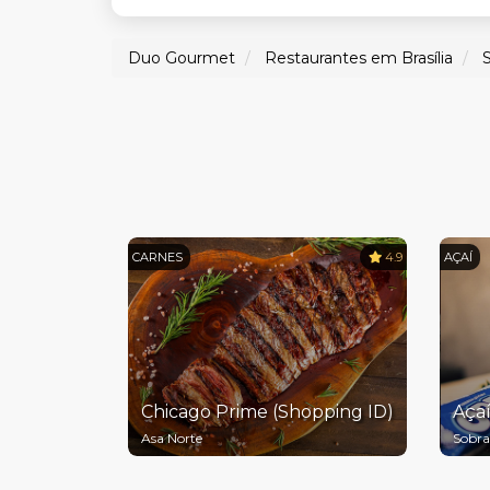
Duo Gourmet
Restaurantes em Brasília
CARNES
4.9
AÇAÍ
Chicago Prime (Shopping ID)
Açaí
Asa Norte
Sobra