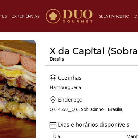
TES
EXPERIÊNCIAS
SEJA PARCEIRO
D
X da Capital (Sobr
Brasília
Cozinhas
Hamburgueria
Endereço
Q 6 4650__Q 6, Sobradinho - Brasília,
Dias e horários disponíveis
Dia
Manh