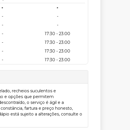
-
-
-
-
-
-
-
17:30 - 23:00
-
17:30 - 23:00
-
17:30 - 23:00
-
17:30 - 23:00
elado, recheios suculentos e
ango e opções que permitem
scontraído, o serviço é ágil e a
constância, fartura e preço honesto,
ápio está sujeito a alterações, consulte o