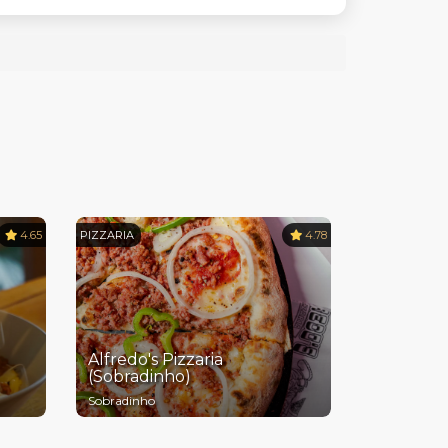
4.65
PIZZARIA
4.78
Alfredo's Pizzaria
(Sobradinho)
Sobradinho