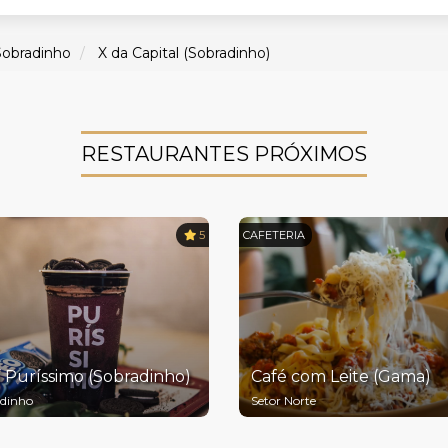
Sobradinho
X da Capital (Sobradinho)
RESTAURANTES PRÓXIMOS
5
CAFETERIA
 Puríssimo (Sobradinho)
Café com Leite (Gama)
dinho
Setor Norte