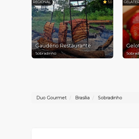
REGIONAL
5,0
GELATER
Gaudério Restaurante
Gelo
Sobradinho
Sobrad
Duo Gourmet
Brasília
Sobradinho