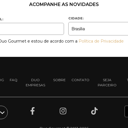
ACOMPANHE AS NOVIDADES
CIDADE:
L:
a Duo Gourmet e estou de acordo com a
Política de Privacidade
OG
FAQ
DUO
SOBRE
CONTATO
SEJA
EMPRESAS
PARCEIRO