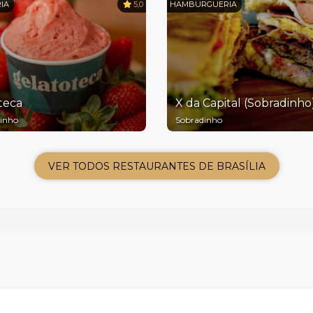
IA
5,0
HAMBURGUERIA
teca
X da Capital (Sobradinho
inho
Sobradinho
VER TODOS RESTAURANTES DE BRASÍLIA