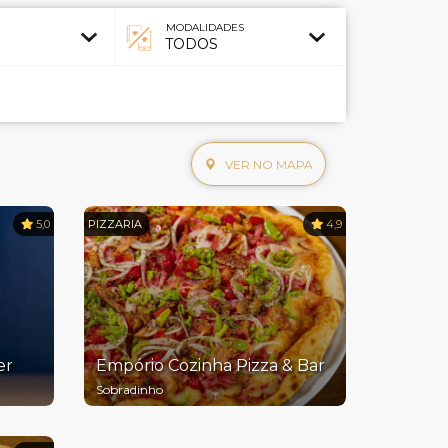
MODALIDADES
VER NO MAPA
5,0
PIZZARIA
4,9
er
Empório Cozinha Pizza & Bar
Sobradinho