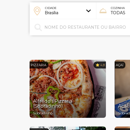
CIDADE
COZINHA
PIZZARIA
4,8
AÇAÍ
Alfredo's Pizzaria
(Sobradinho)
Açaí
Sobradinho
Sobrad