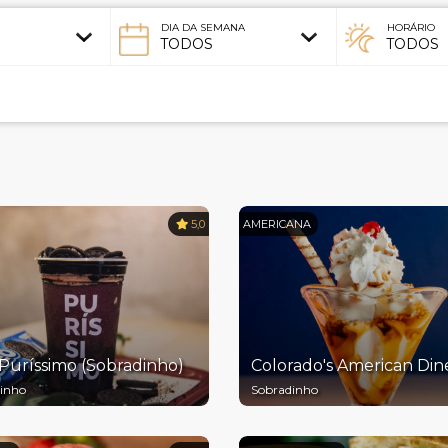
DIA DA SEMANA
HORÁRIO
5,0
AMERICANA
 Puríssimo (Sobradinho)
Colorado's American Din
inho
Sobradinho