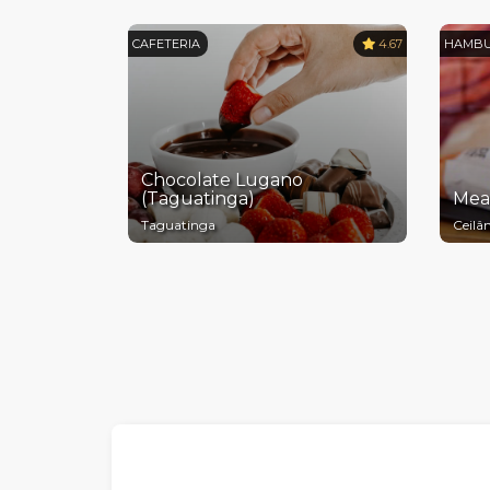
CAFETERIA
4.67
HAMBU
Chocolate Lugano
(Taguatinga)
Meat
Taguatinga
Ceilâ