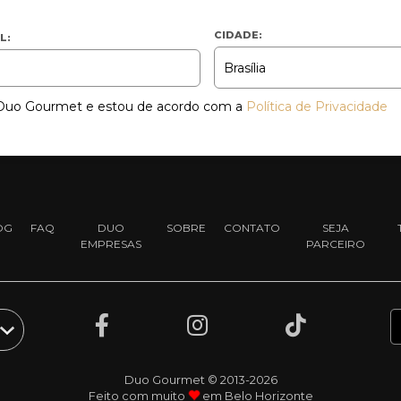
CIDADE:
L:
a Duo Gourmet e estou de acordo com a
Política de Privacidade
OG
FAQ
DUO
SOBRE
CONTATO
SEJA
EMPRESAS
PARCEIRO
Duo Gourmet © 2013-2026
Feito com muito
em Belo Horizonte