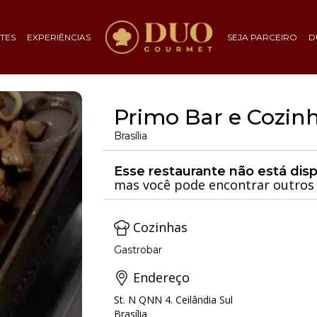
TES
EXPERIÊNCIAS
SEJA PARCEIRO
D
Primo Bar e Cozin
Brasília
Esse restaurante não está dis
mas você pode encontrar outros 
Cozinhas
Gastrobar
Endereço
St. N QNN 4. Ceilândia Sul
Brasília