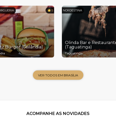
RGUERIA
5
NORDESTINA
Olinda Bar e Restaurant
z Burger (Ceilândia)
(Taguatinga)
ndia
Taguatinga
VER TODOS EM BRASÍLIA
ACOMPANHE AS NOVIDADES