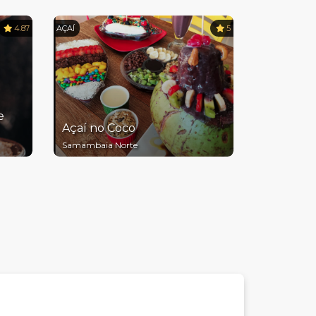
4.87
AÇAÍ
5
e
Açaí no Coco
Samambaia Norte