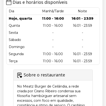
Dias e horários disponíveis
Dia
Manhã/Tarde
Noite
Hoje, quarta
11:00 - 16:00
16:01 - 23:59
Quinta
11:00 - 16:00
16:01 - 23:59
Sexta
-
-
Sábado
-
-
Domingo
-
-
Segunda
11:00 - 16:00
16:01 - 23:59
Terça
11:00 - 16:00
16:01 - 23:59
Sobre o restaurante
No Meatz Burger de Ceilândia, a rede
criada por Cirano Ribeiro condensa sua
filosofia: hambúrguer artesanal sem
excessos, com foco em qualidade,
constância e ritmo de serviço. O cardápio