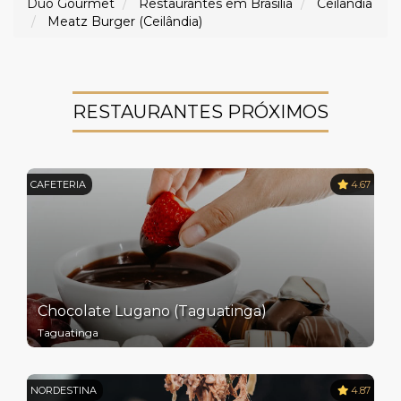
Duo Gourmet
Restaurantes em Brasília
Ceilândia
Meatz Burger (Ceilândia)
RESTAURANTES PRÓXIMOS
CAFETERIA
4.67
Chocolate Lugano (Taguatinga)
Taguatinga
NORDESTINA
4.87