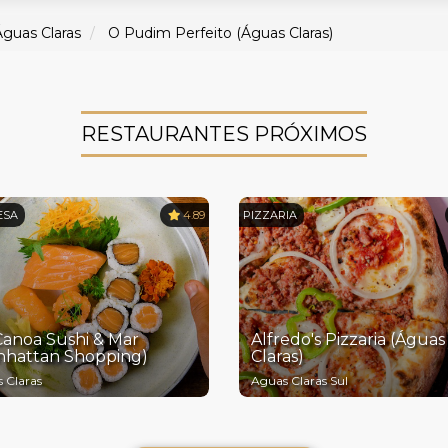
Águas Claras
O Pudim Perfeito (Águas Claras)
RESTAURANTES PRÓXIMOS
ESA
4.89
PIZZARIA
Canoa Sushi & Mar
Alfredo's Pizzaria (Águas
nhattan Shopping)
Claras)
 Claras
Aguas Claras Sul