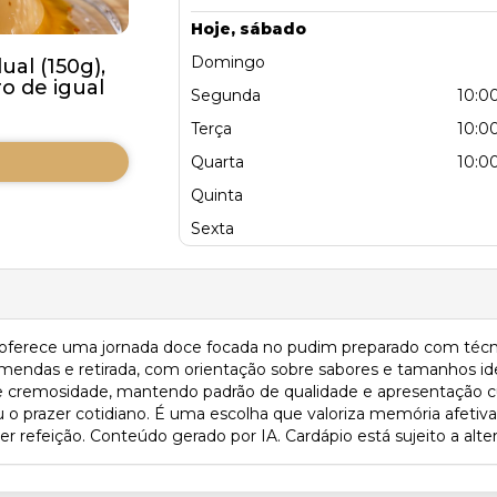
Hoje, sábado
Domingo
al (150g),
 de igual
Segunda
10:00
Terça
10:00
Quarta
10:00
Quinta
Sexta
 oferece uma jornada doce focada no pudim preparado com técn
omendas e retirada, com orientação sobre sabores e tamanhos i
e cremosidade, mantendo padrão de qualidade e apresentação c
u o prazer cotidiano. É uma escolha que valoriza memória afetiv
uer refeição. Conteúdo gerado por IA. Cardápio está sujeito a alte