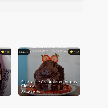
4.87
DOCES
4.82
Stonia Ice Creamland (Águas
Claras)
Águas Claras