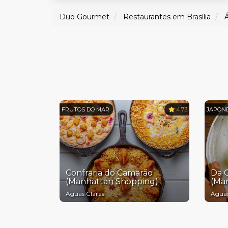
Duo Gourmet
Restaurantes em Brasília
FRUTOS DO MAR
4.73
JAPON
Confraria do Camarão
Da 
(Manhattan Shopping)
(Ma
Águas Claras
Águas