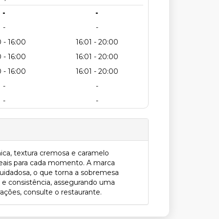
-
-
-
-
 - 16:00
16:01 - 20:00
 - 16:00
16:01 - 20:00
 - 16:00
16:01 - 20:00
-
-
-
-
ica, textura cremosa e caramelo
deais para cada momento. A marca
uidadosa, o que torna a sobremesa
a e consistência, assegurando uma
rações, consulte o restaurante.