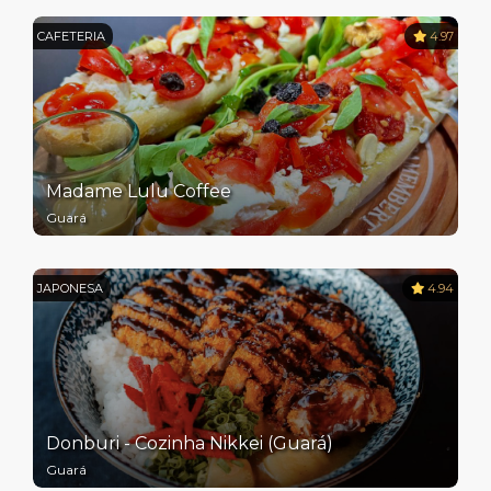
CAFETERIA
4.97
Madame Lulu Coffee
Guará
JAPONESA
4.94
Donburi - Cozinha Nikkei (Guará)
Guará