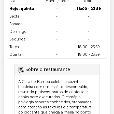
Dia
Manhã/Tarde
Noite
Hoje, quinta
-
18:00 - 23:59
Sexta
-
-
Sábado
-
-
Domingo
-
-
Segunda
-
-
Terça
-
18:00 - 23:59
Quarta
-
18:00 - 23:59
Sobre o restaurante
A Casa de Bamba celebra a cozinha
brasileira com um espírito descontraído,
reunindo petiscos, pratos de conforto e
drinks bem executados. O cardápio
privilegia sabores conhecidos, preparados
com atenção às texturas e à temperatura,
do crocante que chega à mesa no ponto