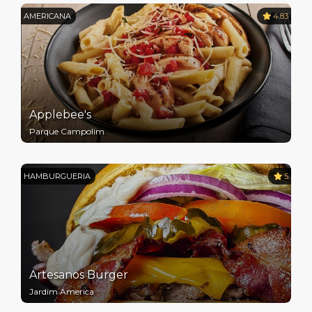
AMERICANA
4.83
Applebee's
Parque Campolim
HAMBURGUERIA
5
Artesanos Burger
Jardim America