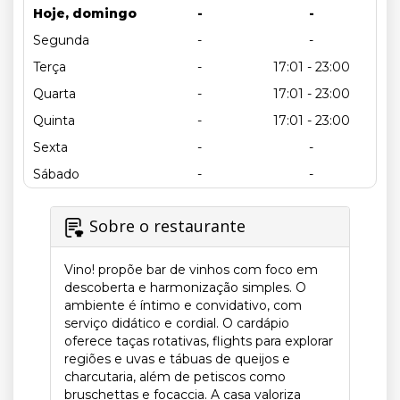
Hoje, domingo
-
-
Segunda
-
-
Terça
-
17:01 - 23:00
Quarta
-
17:01 - 23:00
Quinta
-
17:01 - 23:00
Sexta
-
-
Sábado
-
-
Sobre o restaurante
Vino! propõe bar de vinhos com foco em
descoberta e harmonização simples. O
ambiente é íntimo e convidativo, com
serviço didático e cordial. O cardápio
oferece taças rotativas, flights para explorar
regiões e uvas e tábuas de queijos e
charcutaria, além de petiscos como
bruschettas e focaccia. A casa valoriza