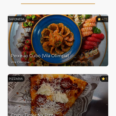
JAPONESA
4.73
Peixe ao Cubo (Vila Olímpia)
Vila Olímpia
PIZZARIA
5
Crispy Times NY Pizza