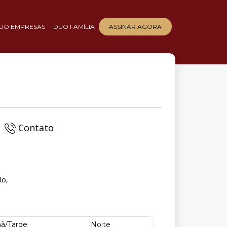
UO EMPRESAS
DUO FAMÍLIA
ASSINAR AGORA
Contato
lo,
ã/Tarde
Noite