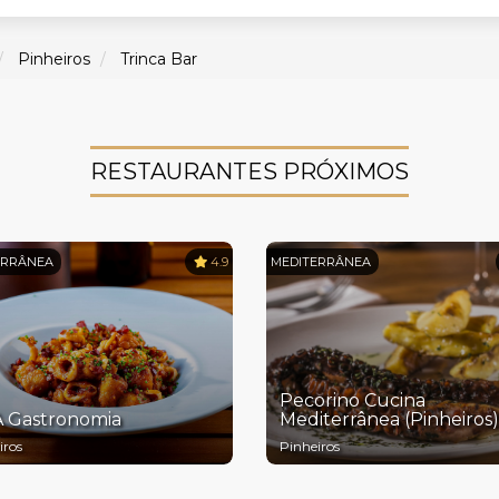
Pinheiros
Trinca Bar
RESTAURANTES PRÓXIMOS
ERRÂNEA
4.9
MEDITERRÂNEA
Pecorino Cucina
 Gastronomia
Mediterrânea (Pinheiros)
iros
Pinheiros