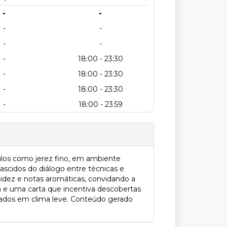
-
-
-
-
-
-
-
18:00 - 23:30
-
18:00 - 23:30
-
18:00 - 23:30
-
18:00 - 23:59
ulos como jerez fino, em ambiente
scidos do diálogo entre técnicas e
cidez e notas aromáticas, convidando a
a e uma carta que incentiva descobertas
tados em clima leve. Conteúdo gerado