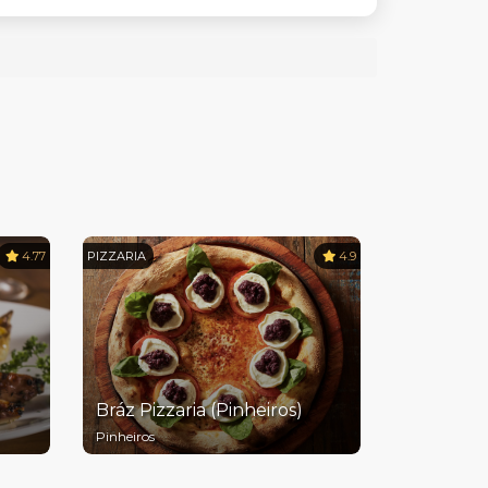
4.77
PIZZARIA
4.9
Bráz Pizzaria (Pinheiros)
Pinheiros