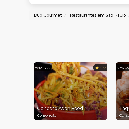
Duo Gourmet
Restaurantes em São Paulo
ASIÁTICA
4.22
MEXIC
Ganesha Asian Food
Taq
Consolação
Conso