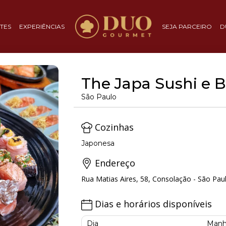
TES
EXPERIÊNCIAS
SEJA PARCEIRO
D
The Japa Sushi e B
São Paulo
Cozinhas
Japonesa
Endereço
Rua Matias Aires, 58, Consolação - São Pau
Dias e horários disponíveis
Dia
Manh