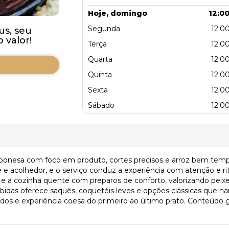
Hoje, domingo
12:00
Segunda
12:00
us, seu
valor!
Terça
12:00
Quarta
12:00
Quinta
12:00
Sexta
12:00
Sábado
12:00
 japonesa com foco em produto, cortes precisos e arroz bem temp
 acolhedor, e o serviço conduz a experiência com atenção e ri
 e a cozinha quente com preparos de conforto, valorizando pei
ebidas oferece saquês, coquetéis leves e opções clássicas que h
idos e experiência coesa do primeiro ao último prato. Conteúdo g