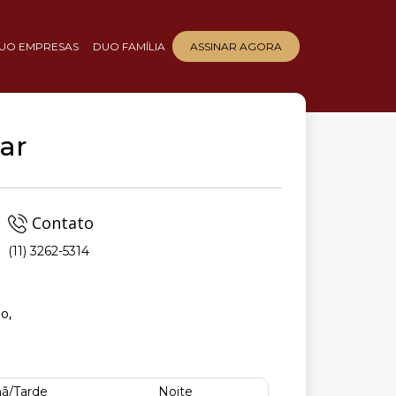
UO EMPRESAS
DUO FAMÍLIA
ASSINAR AGORA
ar
Contato
(11) 3262-5314
lo,
ã/Tarde
Noite