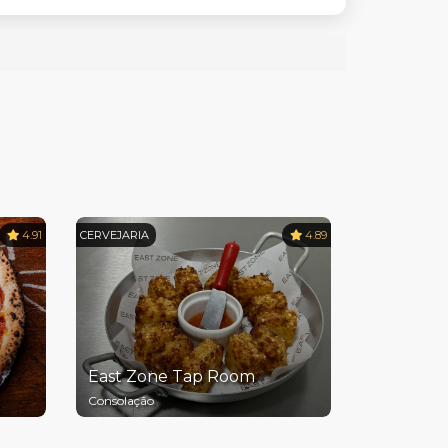
4.91
CERVEJARIA
4.89
East Zone Tap Room
Consolação