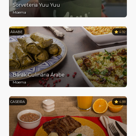
Sorveteria Yuu Yuu
Moema
ÁRABE
4.92
Barak Culinária Árabe
Moema
CASEIRA
4.88