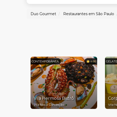
Duo Gourmet
Restaurantes em São Paulo
CONTEMPORÂNEA
4.88
GELATE
Vila Hermosa Bistrô
Corp
Vila Nova Conceição
Vila 