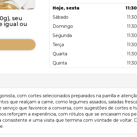
Hoje, sexta
11:30
Sábado
11:30
0g), seu
 igual ou
Domingo
11:30
Segunda
11:30
Terça
11:30
Quarta
11:30
Quinta
11:30
gonista, com cortes selecionados preparados na parrilla e atenção
os que realçam a carne, como legumes assados, saladas fresca
e serviço que favorece a conversa, com sugestões de cortes e 
hos reforçam a experiência, com rótulos que se encaixam nos per
 consistente e uma visita que termina com vontade de voltar. C
e.