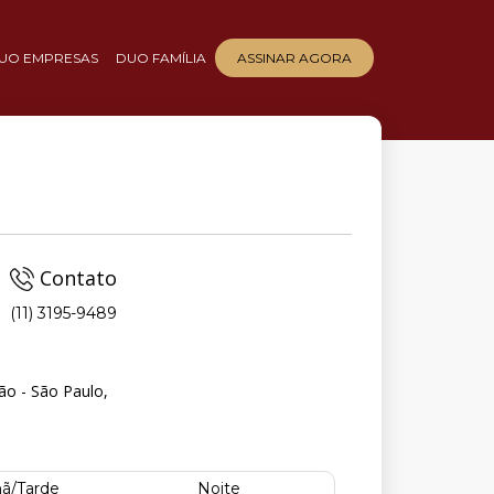
UO EMPRESAS
DUO FAMÍLIA
ASSINAR AGORA
Contato
(11) 3195-9489
ão - São Paulo,
ã/Tarde
Noite