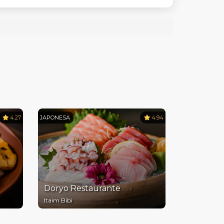
4.27
JAPONESA
4.94
Doryo Restaurante
Itaim Bibi