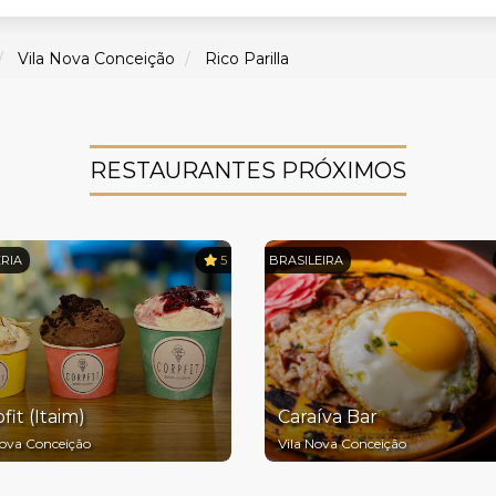
Vila Nova Conceição
Rico Parilla
RESTAURANTES PRÓXIMOS
RIA
5
BRASILEIRA
fit (Itaim)
Caraíva Bar
Nova Conceição
Vila Nova Conceição