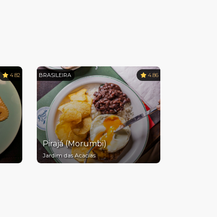
4.82
BRASILEIRA
4.86
Pirajá (Morumbi)
Jardim das Acacias