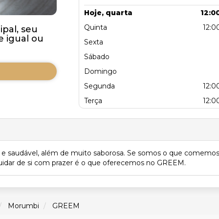
Hoje, quarta
12:00
Quinta
12:00
pal, seu
 igual ou
Sexta
Sábado
Domingo
Segunda
12:00
Terça
12:00
ca e saudável, além de muito saborosa. Se somos o que comemo
 e cuidar de si com prazer é o que oferecemos no GREEM.
Morumbi
GREEM