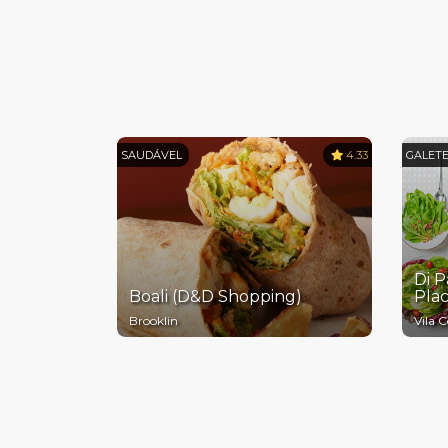
SAUDÁVEL
4.33
GALETE
Di P
Boali (D&D Shopping)
Plac
Brooklin
Vila C