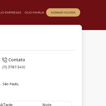
UO EMPRESAS
DUO FAMÍLIA
ASSINAR AGORA
Contato
(11) 3787-3410
- São Paulo,
ã/Tarde
Noite