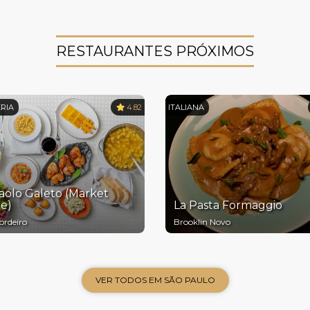
RESTAURANTES PRÓXIMOS
RIA
4.82
ITALIANA
aolo Galeto (Market
e)
La Pasta Formaggio
ordeiro
Brooklin Novo
VER TODOS EM SÃO PAULO