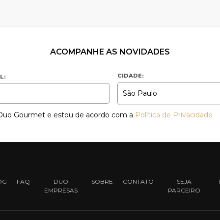
ACOMPANHE AS NOVIDADES
CIDADE:
L:
a Duo Gourmet e estou de acordo com a
Política de Privacidade
OG
FAQ
DUO
SOBRE
CONTATO
SEJA
EMPRESAS
PARCEIRO