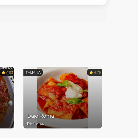
4.93
ITALIANA
4.76
Daje Roma
Pinheiros