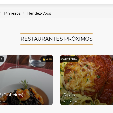
Pinheiros
Rendez-Vous
RESTAURANTES PRÓXIMOS
NA
4.76
CAFETERIA
! (Pinheiros)
Ripito
iros
Pinheiros