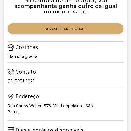
Na compra de um burger, seu
acompanhante ganha outro de igual
ou menor valor!
ASSINE O APLICATIVO
Cozinhas
Hamburgueria
Contato
(11) 3831-1021
Endereço
Rua Carlos Weber, 576, Vila Leopoldina - São
Paulo,
Dias e horários disponíveis