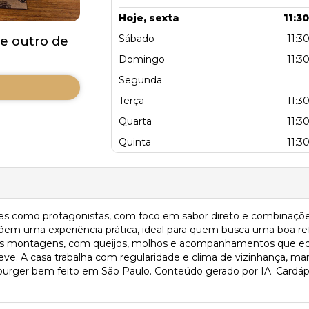
Hoje, sexta
11:30
Sábado
11:30
e outro de
Domingo
11:30
Segunda
Terça
11:30
Quarta
11:30
Quinta
11:30
 como protagonistas, com foco em sabor direto e combinações
em uma experiência prática, ideal para quem busca uma boa ref
es montagens, com queijos, molhos e acompanhamentos que equ
ve. A casa trabalha com regularidade e clima de vizinhança, ma
urger bem feito em São Paulo. Conteúdo gerado por IA. Cardápio 