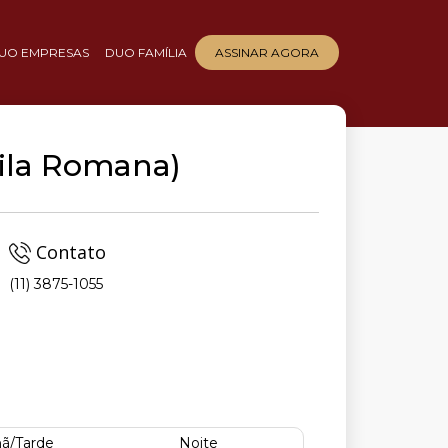
UO EMPRESAS
DUO FAMÍLIA
ASSINAR AGORA
Vila Romana)
Contato
(11) 3875-1055
,
ã/Tarde
Noite