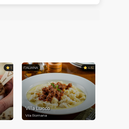
5
ITALIANA
4.82
Villa Lucco
Vila Romana