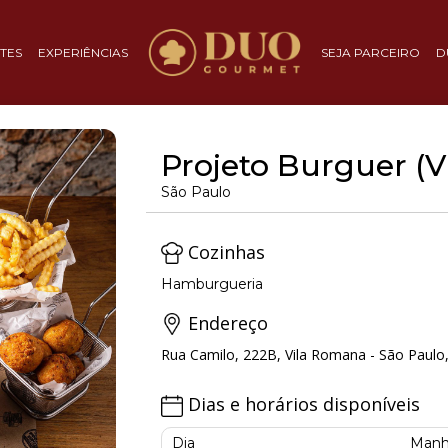
TES
EXPERIÊNCIAS
SEJA PARCEIRO
D
Projeto Burguer (
São Paulo
Cozinhas
Hamburgueria
Endereço
Rua Camilo, 222B, Vila Romana - São Paulo
Dias e horários disponíveis
Dia
Manh