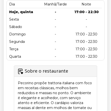
Dia
Manhã/Tarde
Noite
Hoje, quinta
-
17:00 - 22:30
Sexta
-
-
Sábado
-
-
Domingo
-
17:00 - 22:30
Segunda
-
17:00 - 22:30
Terça
-
17:00 - 22:30
Quarta
-
17:00 - 22:30
Sobre o restaurante
Pecorino propõe trattoria italiana com foco
em receitas clássicas, molhos bem
reduzidos e massas no ponto. O ambiente
é elegante e acolhedor, com serviço
atento e eficiente. O cardápio valoriza
massas al dente em molhos de tomate ou