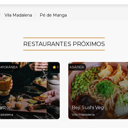
Vila Madalena
Pé de Manga
RESTAURANTES PRÓXIMOS
MPORÂNEA
5
ASIÁTICA
astor
Bejí Sushi Veg
Madalena
Vila Madalena