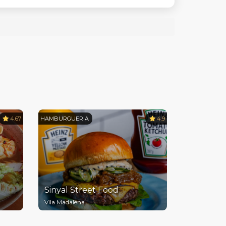
4.67
HAMBURGUERIA
4.9
Sinyal Street Food
Vila Madalena