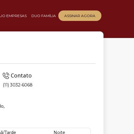
UO EMPRESAS
DUO FAMÍLIA
ASSINAR AGORA
Contato
(11) 3032-6068
lo,
ã/Tarde
Noite