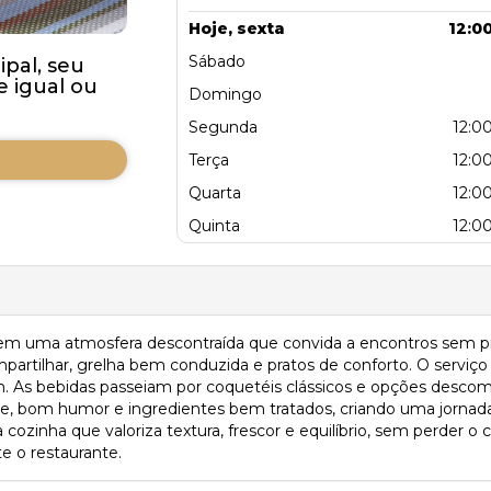
Hoje, sexta
12:00
Sábado
pal, seu
 igual ou
Domingo
Segunda
12:00
Terça
12:00
Quarta
12:00
Quinta
12:00
em uma atmosfera descontraída que convida a encontros sem pre
partilhar, grelha bem conduzida e pratos de conforto. O serviç
fim. As bebidas passeiam por coquetéis clássicos e opções des
ade, bom humor e ingredientes bem tratados, criando uma jornad
 cozinha que valoriza textura, frescor e equilíbrio, sem perder o
te o restaurante.