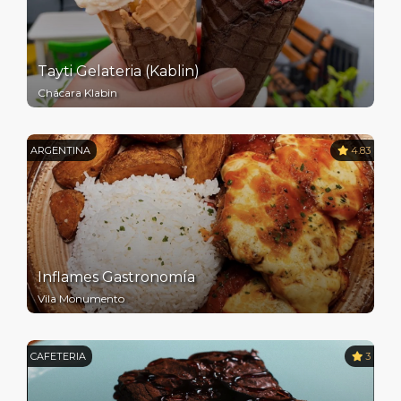
Tayti Gelateria (Kablin)
Chácara Klabin
ARGENTINA
4.83
Inflames Gastronomía
Vila Monumento
CAFETERIA
3