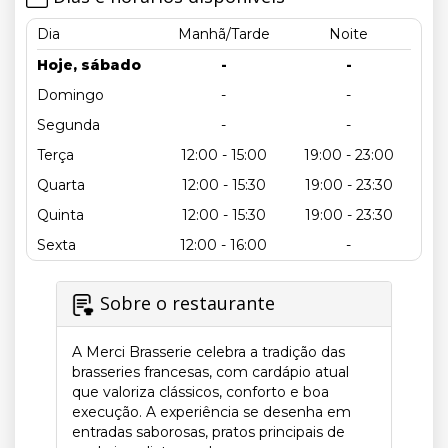
Dia
Manhã/Tarde
Noite
Hoje, sábado
-
-
Domingo
-
-
Segunda
-
-
Terça
12:00 - 15:00
19:00 - 23:00
Quarta
12:00 - 15:30
19:00 - 23:30
Quinta
12:00 - 15:30
19:00 - 23:30
Sexta
12:00 - 16:00
-
Sobre o restaurante
A Merci Brasserie celebra a tradição das
brasseries francesas, com cardápio atual
que valoriza clássicos, conforto e boa
execução. A experiência se desenha em
entradas saborosas, pratos principais de