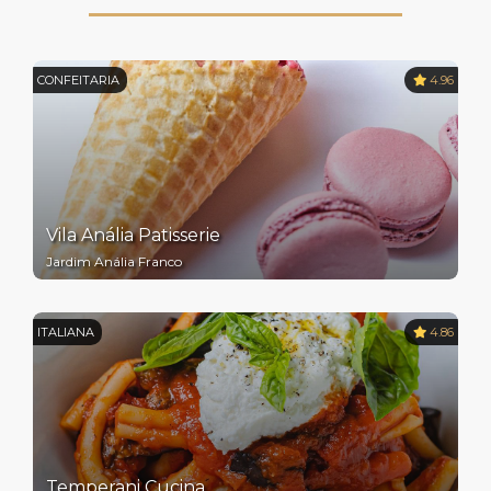
CONFEITARIA
4.96
Vila Anália Patisserie
Jardim Anália Franco
ITALIANA
4.86
Temperani Cucina