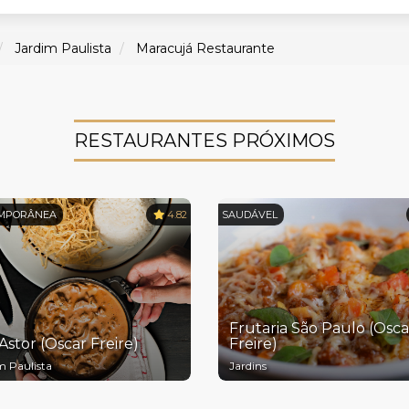
Jardim Paulista
Maracujá Restaurante
RESTAURANTES PRÓXIMOS
MPORÂNEA
4.82
SAUDÁVEL
Frutaria São Paulo (Osca
Astor (Oscar Freire)
Freire)
m Paulista
Jardins