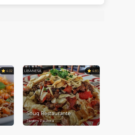
4.02
LIBANESA
4.83
r
Souq Restaurante
Jardim Paulista