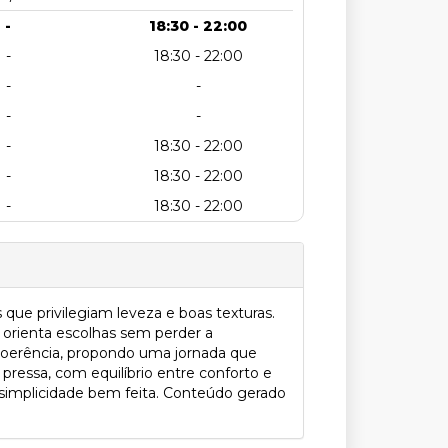
-
18:30 - 22:00
-
18:30 - 22:00
-
-
-
-
-
18:30 - 22:00
-
18:30 - 22:00
-
18:30 - 22:00
ue privilegiam leveza e boas texturas.
orienta escolhas sem perder a
 coerência, propondo uma jornada que
ressa, com equilíbrio entre conforto e
m simplicidade bem feita. Conteúdo gerado