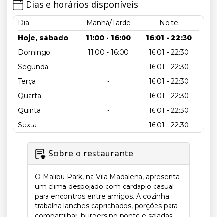
Dias e horários disponíveis
Dia
Manhã/Tarde
Noite
Hoje, sábado
11:00 - 16:00
16:01 - 22:30
Domingo
11:00 - 16:00
16:01 - 22:30
Segunda
-
16:01 - 22:30
Terça
-
16:01 - 22:30
Quarta
-
16:01 - 22:30
Quinta
-
16:01 - 22:30
Sexta
-
16:01 - 22:30
Sobre o restaurante
O Malibu Park, na Vila Madalena, apresenta
um clima despojado com cardápio casual
para encontros entre amigos. A cozinha
trabalha lanches caprichados, porções para
compartilhar, burgers no ponto e saladas