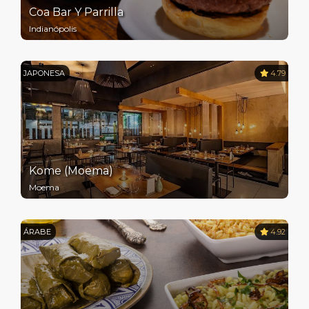
Coa Bar Y Parrilla
Indianópolis
JAPONESA
4.79
Kome (Moema)
Moema
ÁRABE
4.92