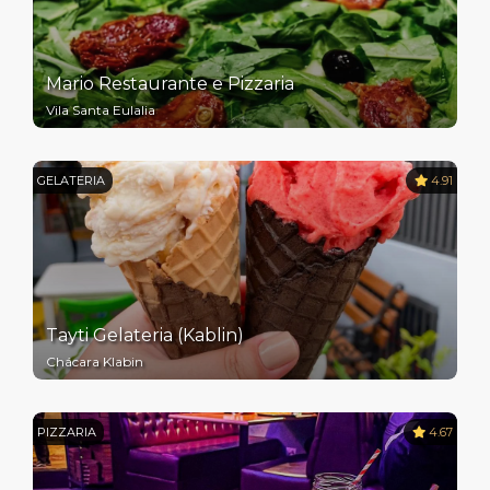
Mario Restaurante e Pizzaria
Vila Santa Eulalia
GELATERIA
4.91
Tayti Gelateria (Kablin)
Chácara Klabin
PIZZARIA
4.67