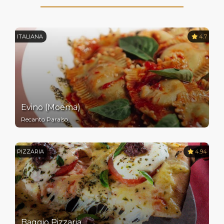
ITALIANA
4.7
Evino (Moema)
Recanto Paraíso
PIZZARIA
4.94
Baggio Pizzaria