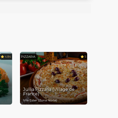
4.84
PIZZARIA
5
Jullia Pizzaria (Village de
France)
Vila Ester (Zona Norte)