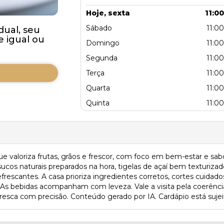
Hoje, sexta
11:00
Sábado
11:00
dual, seu
 igual ou
Domingo
11:00
Segunda
11:00
Terça
11:00
Quarta
11:00
Quinta
11:00
ue valoriza frutas, grãos e frescor, com foco em bem-estar e sab
ce sucos naturais preparados na hora, tigelas de açaí bem textur
 refrescantes. A casa prioriza ingredientes corretos, cortes cui
 As bebidas acompanham com leveza. Vale a visita pela coerênci
esca com precisão. Conteúdo gerado por IA. Cardápio está sujeit