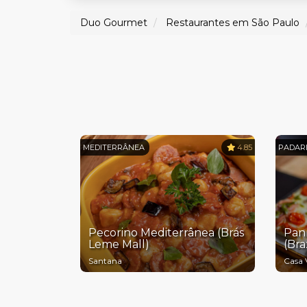
Duo Gourmet
Restaurantes em São Paulo
MEDITERRÂNEA
4.85
PADAR
Pecorino Mediterrânea (Brás
Pann
Leme Mall)
(Br
Santana
Casa 