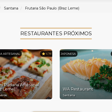
Santana
Frutaria São Paulo (Braz Leme)
RESTAURANTES PRÓXIMOS
IA ARTESANAL
4.78
JAPONESA
i Padaria Artesanal
az Leme)
WA Restaurant
Verde
Santana