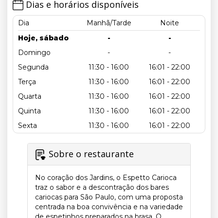
Dias e horários disponíveis
Dia
Manhã/Tarde
Noite
Hoje, sábado
-
-
Domingo
-
-
Segunda
11:30 - 16:00
16:01 - 22:00
Terça
11:30 - 16:00
16:01 - 22:00
Quarta
11:30 - 16:00
16:01 - 22:00
Quinta
11:30 - 16:00
16:01 - 22:00
Sexta
11:30 - 16:00
16:01 - 22:00
Sobre o restaurante
No coração dos Jardins, o Espetto Carioca
traz o sabor e a descontração dos bares
cariocas para São Paulo, com uma proposta
centrada na boa convivência e na variedade
de espetinhos preparados na brasa. O