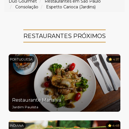
Duo Gourmet
Restaurantes em São Paulo
Consolação
Espetto Carioca (Jardins)
RESTAURANTES PRÓXIMOS
PORTUGUESA
4.97
Restaurante Marialva
Jardim Paulista
INDIANA
4.48