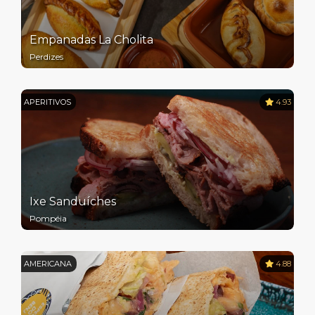
Empanadas La Cholita
Perdizes
APERITIVOS
4.93
Ixe Sanduíches
Pompéia
AMERICANA
4.88