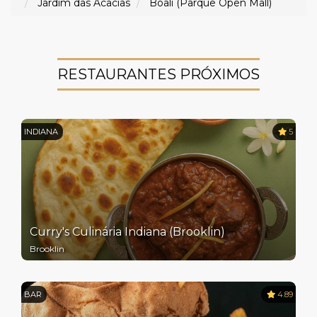
Jardim das Acacias
Boali (Parque Open Mall)
RESTAURANTES PRÓXIMOS
INDIANA
5
Curry's Culinária Indiana (Brooklin)
Brooklin
BAR
4.89