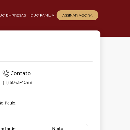
UO EMPRESAS
DUO FAMÍLIA
ASSINAR AGORA
Contato
(11) 5043-4088
ão Paulo,
ã/Tarde
Noite