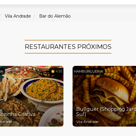
Vila Andrade
Bar do Alemão
RESTAURANTES PRÓXIMOS
NA
4.93
HAMBURGUERIA
Bullguer (Shopping Jar
Cozinha Criativa
Sul)
Andrade
Vila Andrade