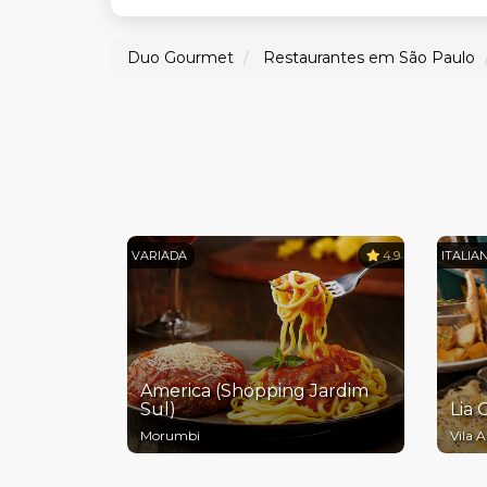
Duo Gourmet
Restaurantes em São Paulo
VARIADA
4.9
ITALIA
America (Shopping Jardim
Sul)
Lia 
Morumbi
Vila 