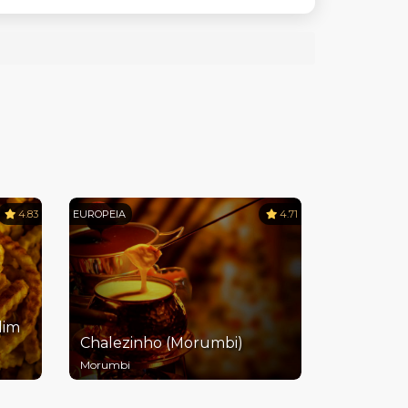
4.83
EUROPEIA
4.71
dim
Chalezinho (Morumbi)
Morumbi