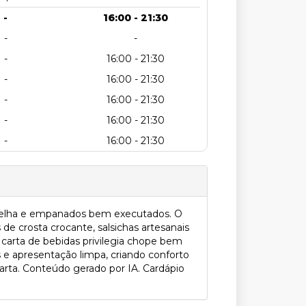
-
16:00 - 21:30
-
-
-
16:00 - 21:30
-
16:00 - 21:30
-
16:00 - 21:30
-
16:00 - 21:30
-
16:00 - 21:30
 grelha e empanados bem executados. O
de crosta crocante, salsichas artesanais
carta de bebidas privilegia chope bem
 e apresentação limpa, criando conforto
 farta. Conteúdo gerado por IA. Cardápio